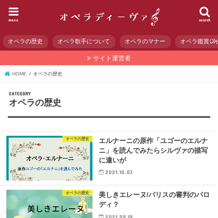
menu
search
オペラの歴史
オペラ歌手について
オペラのマナー
オペラ鑑賞レ
サイト運営者
HOME
オペラの歴史
オペラの歴史
オペラの歴史
エルナーニの原作「ユゴーのエルナ
ニ」を読んでみたらシルヴァの描写
に違いが
2021.10.03
オペラの歴史
美しきエレーヌ/パリスの審判のパロ
ディ？
2021.09.19