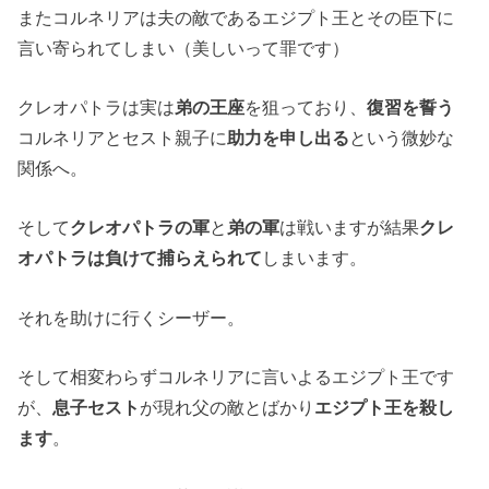
またコルネリアは夫の敵であるエジプト王とその臣下に
言い寄られてしまい（美しいって罪です）
クレオパトラは実は
弟の王座
を狙っており、
復習を誓う
コルネリアとセスト親子に
助力を申し出る
という微妙な
関係へ。
そして
クレオパトラの軍
と
弟の軍
は戦いますが結果
クレ
オパトラは負けて捕らえられて
しまいます。
それを助けに行くシーザー。
そして相変わらずコルネリアに言いよるエジプト王です
が、
息子セスト
が現れ父の敵とばかり
エジプト王を殺し
ます
。