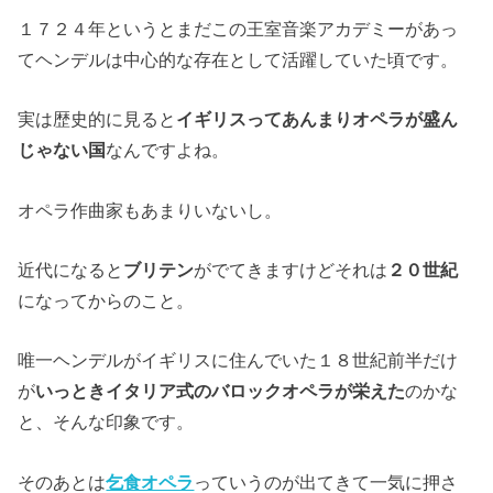
１７２４年というとまだこの王室音楽アカデミーがあっ
てヘンデルは中心的な存在として活躍していた頃です。
実は歴史的に見ると
イギリスってあんまりオペラが盛ん
じゃない国
なんですよね。
オペラ作曲家もあまりいないし。
近代になると
ブリテン
がでてきますけどそれは
２０世紀
になってからのこと。
唯一ヘンデルがイギリスに住んでいた１８世紀前半だけ
が
いっときイタリア式のバロックオペラが栄えた
のかな
と、そんな印象です。
そのあとは
乞食オペラ
っていうのが出てきて一気に押さ