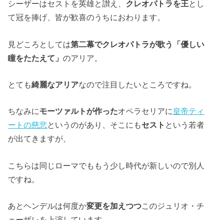
シーザーはセストを英雄と讃え、
クレオパトラを王
とし
て冠を捧げ、皆が歓喜のうちにおわります。
見どころとしては
第二幕でクレオパトラが歌う「優しい
瞳をたたえて」
のアリア。
とても
綺麗なアリア
なので注目したいところですね。
ちなみに
モーツァルトが作った
オペラセリアに
皇帝ティ
ートの慈悲
というのがあり、そこにも
セスト
という若者
が出てきますが、
こちらは同じローマでももう少し時代が新しいので別人
ですね。
あとヘンデルは何度か
変更を加えつつ
このジュリオ・チ
ェーザレを上演しています。