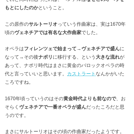
もとにしたのか
ということ。
この原作の
サルトーリオ
っていう作曲家は、実は1670年
頃の
ヴェネチアでは有名な大作曲家
でした。
オペラは
フィレンツェで始まって→ヴェネチアで盛ん
に
なって→その後
ナポリ
に移行する、という
大きな流れ
が
あって、ナポリ時代はまさに黄金のバロックオペラの時
代と言っていいと思います。
カストラート
なんかがいた
ころですね。
1670年頃っていうのはその
黄金時代よりも前なので
、お
そらく
ヴェネチアで一番オペラが盛ん
だったころだと思
うのです。
まさにサルトーリオはその頃の作曲家だったようです。