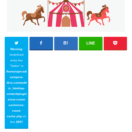
LINE
Warning
:
Undefined
array key
"Twitter" in
/home/operadi
va/opera-
diva.com/publ
ic_html/wp-
content/plugin
s/sns-count-
cache/sns-
count-
cache.php
on
line
2897