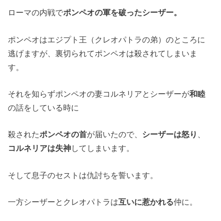
ローマの内戦で
ポンペオの軍を破ったシーザー。
ポンペオはエジプト王（クレオパトラの弟）のところに
逃げますが、裏切られてポンペオは殺されてしまいま
す。
それを知らずポンペオの妻コルネリアとシーザーが
和睦
の話をしている時に
殺された
ポンペオの首
が届いたので、
シーザーは怒り
、
コルネリアは失神
してしまいます。
そして息子のセストは仇討ちを誓います。
一方シーザーとクレオパトラは
互いに惹かれる
仲に。