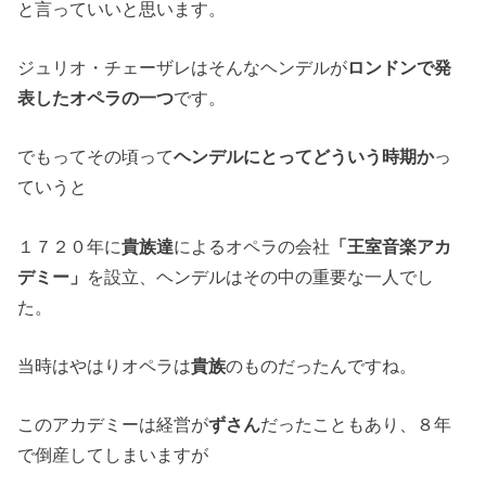
と言っていいと思います。
ジュリオ・チェーザレはそんなヘンデルが
ロンドンで発
表したオペラの一つ
です。
でもってその頃って
ヘンデルにとってどういう時期か
っ
ていうと
１７２０年に
貴族達
によるオペラの会社
「王室音楽アカ
デミー」
を設立、ヘンデルはその中の重要な一人でし
た。
当時はやはりオペラは
貴族
のものだったんですね。
このアカデミーは経営が
ずさん
だったこともあり、８年
で倒産してしまいますが