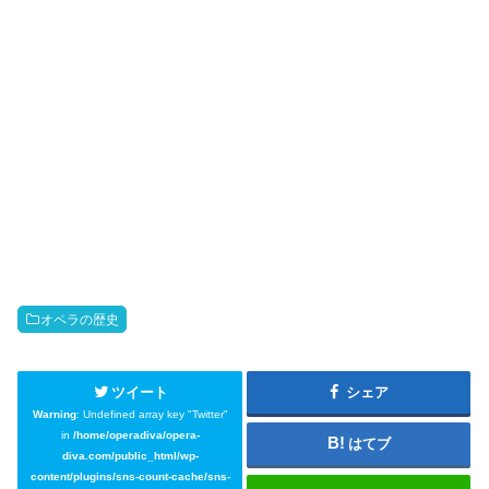
オペラの歴史
ツイート
シェア
Warning
: Undefined array key "Twitter"
in
/home/operadiva/opera-
はてブ
diva.com/public_html/wp-
content/plugins/sns-count-cache/sns-