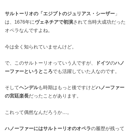
サルトーリオの「エジプトのジュリアス・シーザー
」
は、1676年に
ヴェネチアで初演
されて当時大成功だった
オペラなんですよね。
今は全く知られていませんけど。
で、このサルトーリオっていう人ですが、
ドイツ
の
ハノ
ーファーというところ
でも活躍していた人なのです。
そして
ヘンデル
も時期はもっと後ですけど
ハノーファー
の宮廷楽長
だったことがあります。
これって偶然なんだろうか…。
ハノーファーにはサルトーリオのオペラ
の履歴が残って