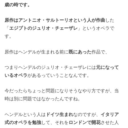
歳の時です。
原作はアントニオ・サルトーリオという人が作曲
した
「
エジプトのジュリオ・チェーザレ
」というオペラで
す。
原作はヘンデルが生まれる前に
既にあった
作品で、
つまりヘンデルのジュリオ・チェーザレには
元になって
いるオペラ
があるっていうことなんです。
今だったらちょっと問題になりそうなやり方ですが、当
時は別に問題ではなかったんですね。
ヘンデルという人は
ドイツ生まれ
なのですが、
イタリア
式のオペラを勉強
して、それを
ロンドンで開花
させた人