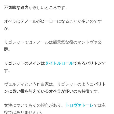
不気味な迫力
が欲しいところです。
オペラは
テノールがヒーロー
になることが多いのです
が、
リゴレットではテノールは能天気な役のマントヴァ公
爵。
リゴレットの
メインは
タイトルロール
であるバリトン
で
す。
ヴェルディという作曲家は、リゴレットのように
バリト
ンに良い役を与えているオペラが多い
のも特徴です。
女性についてもその傾向があり、
トロヴァトーレ
では主
役ではありませんが、