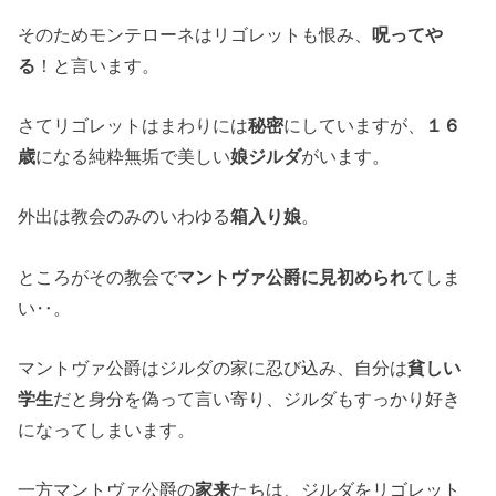
そのためモンテローネはリゴレットも恨み、
呪ってや
る
！と言います。
さてリゴレットはまわりには
秘密
にしていますが、
１６
歳
になる純粋無垢で美しい
娘ジルダ
がいます。
外出は教会のみのいわゆる
箱入り娘
。
ところがその教会で
マントヴァ公爵に見初められ
てしま
い‥。
マントヴァ公爵はジルダの家に忍び込み、自分は
貧しい
学生
だと身分を偽って言い寄り、ジルダもすっかり好き
になってしまいます。
一方マントヴァ公爵の
家来
たちは、ジルダをリゴレット