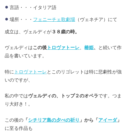
言語・・・イタリア語
場所・・・
フェニーチェ歌劇場
（ヴェネチア）にて
成立は、ヴェルディが
３８歳の時。
ヴェルディは
この後
トロヴァトーレ
、
椿姫
、
と続いて作
品を書いています。
特に
トロヴァトーレ
とこのリゴレットは特に悲劇性が強
いのですが、
私の中では
ヴェルディの、トップ２のオペラ
です。つま
り大好き！。
この後の
「
シチリア島の夕べの祈り
」から「
アイーダ
」
に至る作品も