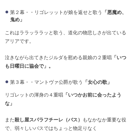
第２幕・・リゴレッットが娘を返せと歌う
「悪魔め、
鬼め」
これはララッララッと歌う、道化の物悲しさが出ている
アリアです。
泣きながら出てきたジルダを慰める親娘の２重唱
「いつ
も日曜日に協会で」。
第３幕・・マントヴァ公爵が歌う
「女心の歌」
リゴレットの渾身の４重唱
「いつかお前に会ったよう
な」
また
殺し屋スパラフチーレ（バス）
もなかなか重要な役
で、弱々しいバスではちょっと物足りなく