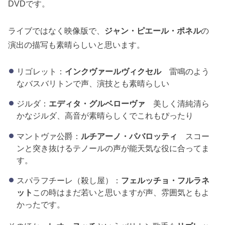
DVDです。
ライブではなく映像版で、
ジャン・ピエール・ポネル
の
演出の描写も素晴らしいと思います。
リゴレット：
インクヴァールヴィクセル
雷鳴のよう
なバスバリトンで声、演技とも素晴らしい
ジルダ：
エディタ・グルベローヴァ
美しく清純清ら
かなジルダ、高音が素晴らしくでこれもぴったり
マントヴァ公爵：
ルチアーノ・パバロッティ
スコー
ンと突き抜けるテノールの声が能天気な役に合ってま
す。
スパラフチーレ（殺し屋）：
フェルッチョ・フルラネ
ット
この時はまだ若いと思いますが声、雰囲気ともよ
かったです。