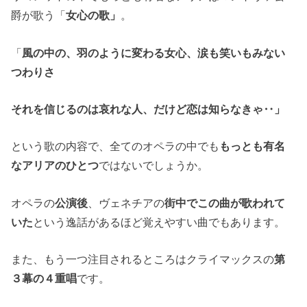
爵が歌う「
女心の歌」
。
「
風の中の、羽のように変わる女心、
涙も笑いもみない
つわりさ
それを信じるのは哀れな人、
だけど恋は知らなきゃ‥」
という歌の内容で、全てのオペラの中でも
もっとも有名
なアリアのひとつ
ではないでしょうか。
オペラの
公演後
、ヴェネチアの
街中でこの曲が歌われて
いた
という逸話があるほど覚えやすい曲でもあります。
また、もう一つ注目されるところはクライマックスの
第
３幕の４重唱
です。