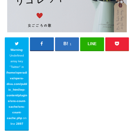
LINE
1
Warning
:
Undefined
array key
"Twitter" in
/home/operadi
va/opera-
diva.com/publ
ic_html/wp-
content/plugin
s/sns-count-
cache/sns-
count-
cache.php
on
line
2897