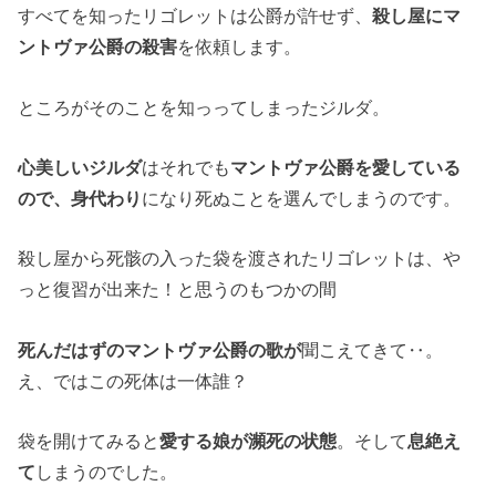
すべてを知ったリゴレットは公爵が許せず、
殺し屋にマ
ントヴァ公爵の殺害
を依頼します。
ところがそのことを知っってしまったジルダ。
心美しいジルダ
はそれでも
マントヴァ公爵を愛している
ので、身代わり
になり死ぬことを選んでしまうのです。
殺し屋から死骸の入った袋を渡されたリゴレットは、や
っと復習が出来た！と思うのもつかの間
死んだはずのマントヴァ公爵の歌が
聞こえてきて‥。
え、ではこの死体は一体誰？
袋を開けてみると
愛する娘が瀕死の状態
。そして
息絶え
て
しまうのでした。