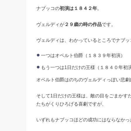
ナブッコの
初演は１８４２年
。
ヴェルディが
２９歳の時の作品
です。
ヴェルディは、わかっているところでナブッ
一つはオベルト伯爵（１８３９年初演）
もう一つは1日だけの王様（１８４０年初
オベルト伯爵はのちのヴェルディっぽい悲劇
そして1日だけの王様は、敵の目をごまかす
たちがくりひろげる喜劇ですが、
いずれもナブッコほどの成功にはならなかっ