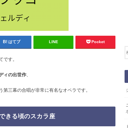
はてブ
LINE
Pocket
てです。
ディの出世作
、
う第三幕の合唱が非常に有名なオペラです。
できる頃のスカラ座