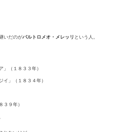
継いだのが
バルトロメオ・メレッリ
という人。
ア」（１８３３年）
ジイ」（１８３４年）
８３９年）
。