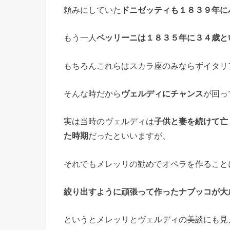
頼みにしていた
ドニゼッティも１８３９年に
もう一人
ベッリーニは１８３５年に３４歳と
もちろんこれらはスカラ座のみならずイタリ
そんな時だから
ヴェルディにチャンス
が回っ
実は当時のヴェルディは
子供と妻を続けて亡
た時期
だったといいますが、
それでもメレッリの勧めでオペラを作ること
絞り出すように頑張って作ったナブッコが大
というとメレッリとヴェルディの美談にも見