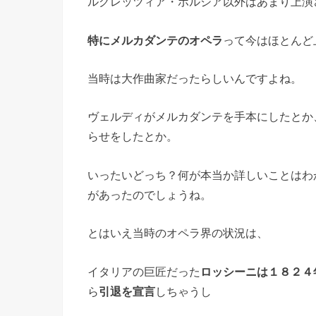
ルグレッツィア・ボルジア以外はあまり上演
特にメルカダンテのオペラ
って今はほとんど
当時は大作曲家だったらしいんですよね。
ヴェルディがメルカダンテを手本にしたとか
らせをしたとか。
いったいどっち？何が本当か詳しいことはわ
があったのでしょうね。
とはいえ当時のオペラ界の状況は、
イタリアの巨匠だった
ロッシーニは１８２４
ら
引退を宣言
しちゃうし