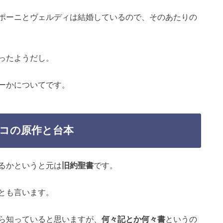
ポーニとヴェルディは結婚しているので、そのあたりの
ったようだし。
ーかについてです。
コの原作と台本
るかというと元は
旧約聖書
です。
とも言います。
ら知っていると思いますが、
何々記とか何々書
というの