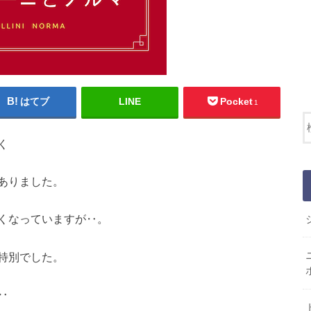
はてブ
LINE
Pocket
1
く
ありました。
くなっていますが‥。
特別でした。
‥