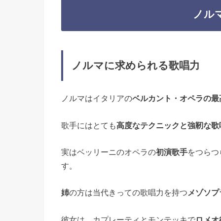
ノル
ノルマに求められる歌唱力
ノルマはイタリアの
ベルカント・オペラの最
歌手にはとても
高度なテクニックと強靭な歌
実はベッリーニのオペラの
初演歌手
をつらつ
す。
姉
の方は当代きっての歌唱力を持つ
メゾソプ
彼女は、カプレーティとモンテッキで
ロメオ