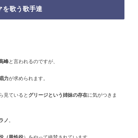
マを歌う歌手達
高峰
と言われるのですが、
唱力
が求められます。
ら見ていると
グリージという姉妹の存在
に気がつきま
ラノ
。
役（男性役
）をやって絶賛されています。