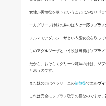
女性が男性役を歌うということはかなり
ドラ
一方グリージ姉妹の
妹
のほうは
一応ソプラノ
ノルマでアダルジーザという巫女役を歌って
このアダルジーザという役は当初は
ソプラノ
だから、おそらくグリージ姉妹の妹は、
ソプ
と思うのです。
また妹の方はベッリーニの
清教徒
で
エルヴィ
これは完全にソプラノ歌手の役なのですが、