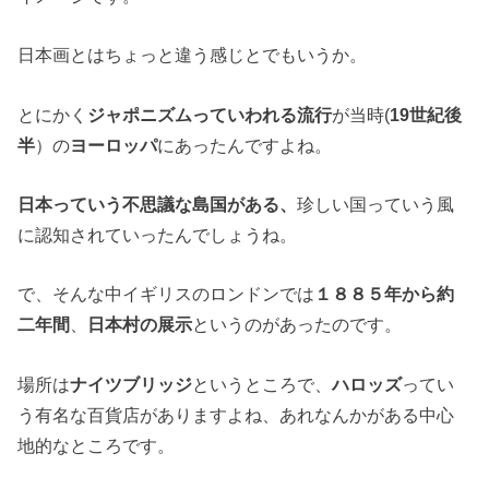
日本画とはちょっと違う感じとでもいうか。
とにかく
ジャポニズムっていわれる流行
が当時(
19世紀後
半
）の
ヨーロッパ
にあったんですよね。
日本っていう不思議な島国がある、
珍しい国っていう風
に認知されていったんでしょうね。
で、そんな中イギリスのロンドンでは
１８８５年から約
二年間
、
日本村の展示
というのがあったのです。
場所は
ナイツブリッジ
というところで、
ハロッズ
ってい
う有名な百貨店がありますよね、あれなんかがある中心
地的なところです。