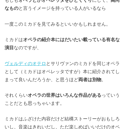
もしも
オペラとかオペレッタをひとくくり
にして、
高尚
なもの
と言うイメージを持っている人がいるなら
一度このミカドを見てみるといいかもしれません。
ミカドは
オペラの紹介本にはだいたい載っている有名な
演目
なのですが、
ヴェルディのオテロ
とサリヴァンのミカドを同じオペラ
として（ミカドはオペレッタですが）本に紹介されてし
まって良いんだろうか、と思うほど
両者は別物
。
それくらい
オペラの世界はいろんな作品がある
っていう
ことだとも思っちゃいます。
ミカドはふざけた内容だけど結構ストーリーがおもしろ
いし、音楽はきれいだし、ただ楽しめばいいだけのオペ