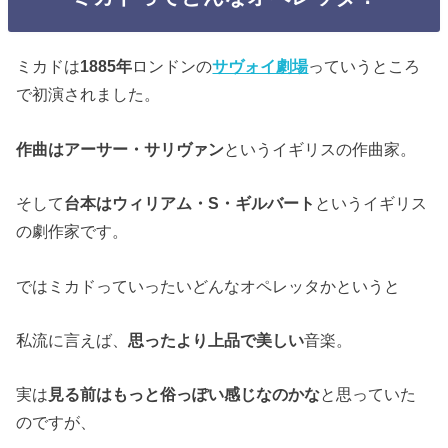
ミカドは
1885年
ロンドンの
サヴォイ劇場
っていうところ
で初演されました。
作曲はアーサー・サリヴァン
というイギリスの作曲家。
そして
台本はウィリアム・S・ギルバート
というイギリス
の劇作家です。
ではミカドっていったいどんなオペレッタかというと
私流に言えば、
思ったより上品で美しい
音楽。
実は
見る前はもっと俗っぽい感じなのかな
と思っていた
のですが、