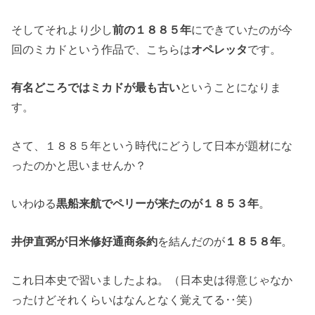
そしてそれより少し
前の１８８５年
にできていたのが今
回のミカドという作品で、こちらは
オペレッタ
です。
有名どころではミカドが最も古い
ということになりま
す。
さて、１８８５年という時代にどうして日本が題材にな
ったのかと思いませんか？
いわゆる
黒船来航でペリーが来たのが１８５３年
。
井伊直弼が日米修好通商条約
を結んだのが
１８５８年
。
これ日本史で習いましたよね。（日本史は得意じゃなか
ったけどそれくらいはなんとなく覚えてる‥笑）