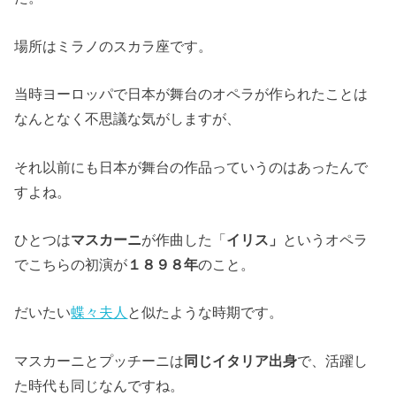
場所はミラノのスカラ座です。
当時ヨーロッパで日本が舞台のオペラが作られたことは
なんとなく不思議な気がしますが、
それ以前にも日本が舞台の作品っていうのはあったんで
すよね。
ひとつは
マスカーニ
が作曲した「
イリス」
というオペラ
でこちらの初演が
１８９８年
のこと。
だいたい
蝶々夫人
と似たような時期です。
マスカーニとプッチーニは
同じイタリア出身
で、活躍し
た時代も同じなんですね。