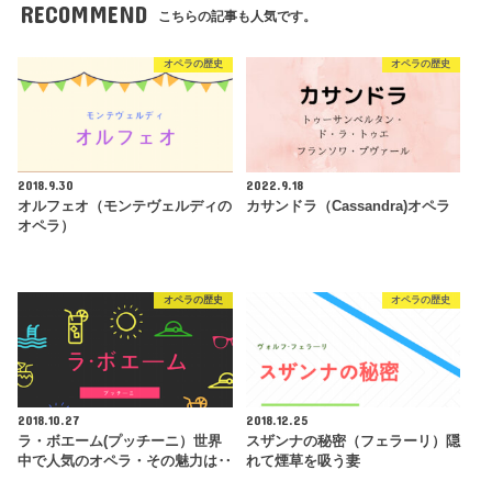
RECOMMEND
こちらの記事も人気です。
オペラの歴史
オペラの歴史
2018.9.30
2022.9.18
オルフェオ（モンテヴェルディの
カサンドラ（Cassandra)オペラ
オペラ）
オペラの歴史
オペラの歴史
2018.10.27
2018.12.25
ラ・ボエーム(プッチーニ）世界
スザンナの秘密（フェラーリ）隠
中で人気のオペラ・その魅力は‥
れて煙草を吸う妻