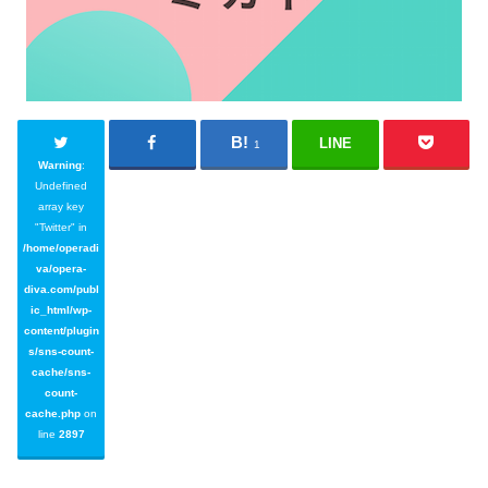
LINE
1
Warning
:
Undefined
array key
"Twitter" in
/home/operadi
va/opera-
diva.com/publ
ic_html/wp-
content/plugin
s/sns-count-
cache/sns-
count-
cache.php
on
line
2897