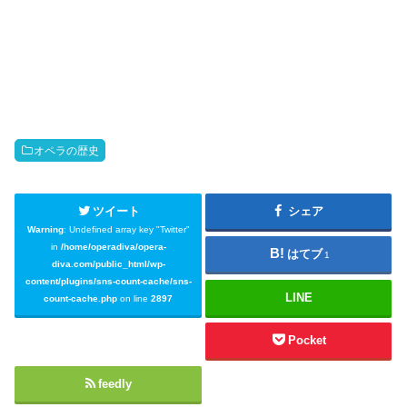
オペラの歴史
ツイート
シェア
Warning
: Undefined array key "Twitter"
in
/home/operadiva/opera-
はてブ
1
diva.com/public_html/wp-
content/plugins/sns-count-cache/sns-
LINE
count-cache.php
on line
2897
Pocket
feedly