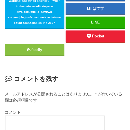
Warning
: Undefined array key "Twitter"
in
/home/operadiva/opera-
はてブ
diva.com/public_html/wp-
content/plugins/sns-count-cache/sns-
LINE
count-cache.php
on line
2897
Pocket
feedly
コメントを残す
メールアドレスが公開されることはありません。
*
が付いている
欄は必須項目です
コメント