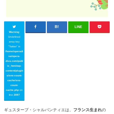
LINE
Warning
:
Undefined
array key
"Twitter" in
/home/operadi
va/opera-
diva.com/publ
ic_html/wp-
content/plugin
s/sns-count-
cache/sns-
count-
cache.php
on
line
2897
ギュスターブ・シャルパンティエは、
フランス生まれ
の