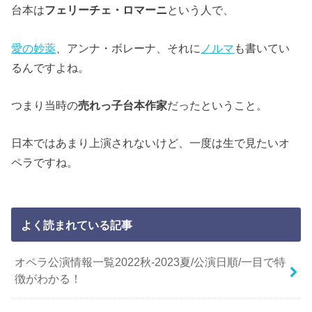
台本は
フェリーチェ・ロマーニ
という人で、
愛の妙薬
、アンナ・ボレーナ、それに
ノルマ
も書いてい
るんですよね。
つまり当時の
売れっ子台本作家
だったということ。
日本ではあまり上演されないけど、一度は生で見たいオ
ペラですね。
よく読まれている記事
オペラ公演情報一覧2022秋-2023夏/公演日順/一目で特
徴がわかる！