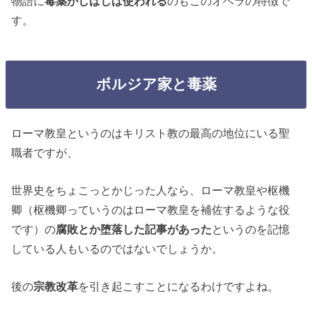
物語に
毒薬がしばしば使われる
のもこのオペラの特徴で
す。
ボルジア家と毒薬
ローマ教皇というのはキリスト教の最高の地位にいる聖
職者ですが、
世界史をちょこっとかじった人なら、ローマ教皇や枢機
卿（枢機卿っていうのはローマ教皇を補佐するような役
です）の
腐敗とか堕落した記事があった
というのを記憶
している人もいるのではないでしょうか。
後の
宗教改革
を引き起こすことになるわけですよね。