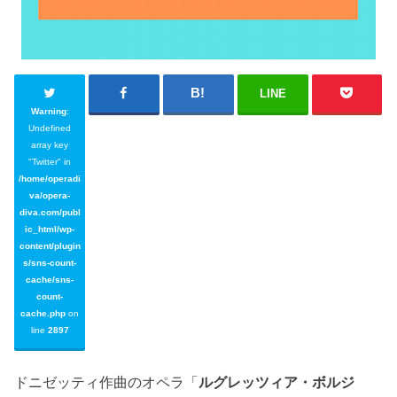
LINE
Warning
:
Undefined
array key
"Twitter" in
/home/operadi
va/opera-
diva.com/publ
ic_html/wp-
content/plugin
s/sns-count-
cache/sns-
count-
cache.php
on
line
2897
ドニゼッティ作曲のオペラ「
ルグレッツィア・ボルジ