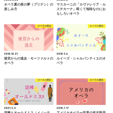
オペラ夏の夜の夢（ブリテン）の
マスカーニの「カヴァレリア・ル
楽しみ方
スチカーナ」暗くて地味なのにお
もしろいオペラ
オペラの歴史
オペラの歴史
2018.10.21
2018.9.6
後宮からの逃走・モーツァルトの
ルイーズ・シャルパンティエのオ
オペラ
ペラ
オペラの歴史
オペラの歴史
2021.5.2
2018.7.17
泥棒とオールドミス（メノッテ
アメリカオペラー世界の有名歌手