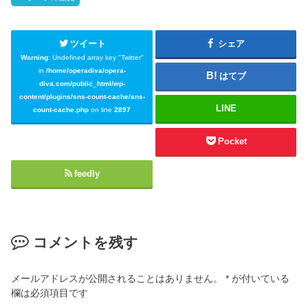
ツイート
シェア
Warning
: Undefined array key "Twitter"
in
/home/operadiva/opera-
はてブ
diva.com/public_html/wp-
content/plugins/sns-count-cache/sns-
LINE
count-cache.php
on line
2897
Pocket
feedly
コメントを残す
メールアドレスが公開されることはありません。
*
が付いている
欄は必須項目です