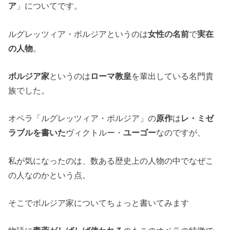
ア
」についてです。
ルグレッツィア・ボルジアというのは
女性の名前
で
実在
の人物
。
ボルジア家
というのは
ローマ教皇
を輩出している名門貴
族でした。
オペラ「ルグレッツィア・ボルジア」の
原作
は
レ・ミゼ
ラブルを書いた
ヴィクトルー・
ユーゴー
なのですが、
私が気になったのは、数ある歴史上の人物の中でなぜこ
の人なのかという点。
そこでボルジア家についてちょっと書いてみます