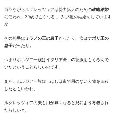
当然ながらルグレッツィアは勢力拡大のための
政略結婚
に
使われ、39歳で亡くなるまでに3度の結婚をしています
が
その相手は
ミラノの王の息子
だったり、次は
ナポリ王の
息子だったり。
つまりボルジア一族は
イタリア全土の征服
をもくろんで
いたということらしいのです。
また、ボルジア一族はしばしば毒で用のない人物を毒殺
したともいわれ、
ルグレッツィアの
夫
も用が無くなると
兄により毒殺
され
たらしいと。