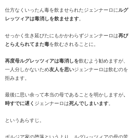
仕方なくいったん毒を飲ませられたジェンナーロに
ルグ
レッツィアは毒消しを飲ませます
。
せっかく生き延びたにもかかわらずジェンナーロは
再び
とらえられてまた毒
を飲むされることに。
再度母ルグレッツィアは毒消しを
飲むよう勧めますが、
一人分しかないため
友人を思い
ジェンナーロは飲むのを
拒みます。
最後に思い余って本当の母であることを明かしますが
、
時すでに遅く
ジェンナーロは
死んでしまいます
。
というあらすじ。
ボルジア家の堕落というより、ルグレッツィアの母の苦