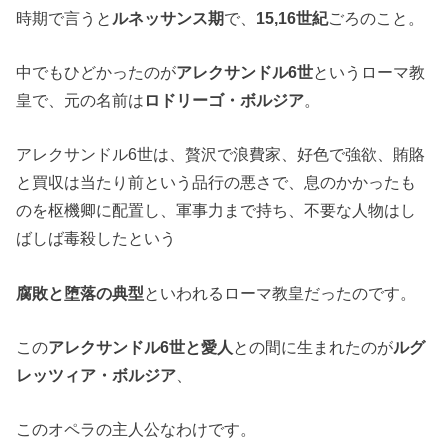
時期で言うと
ルネッサンス期
で、
15,16世紀
ごろのこと。
中でもひどかったのが
アレクサンドル6世
というローマ教
皇で、元の名前は
ロドリーゴ・ボルジア
。
アレクサンドル6世は、贅沢で浪費家、好色で強欲、賄賂
と買収は当たり前という品行の悪さで、息のかかったも
のを枢機卿に配置し、軍事力まで持ち、不要な人物はし
ばしば毒殺したという
腐敗と堕落の典型
といわれるローマ教皇だったのです。
この
アレクサンドル6世と愛人
との間に生まれたのが
ルグ
レッツィア・ボルジア
、
このオペラの主人公なわけです。