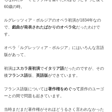
60歳の時。
ルグレッツィア・ボルジアのオペラ初演が1834年なの
で、
戯曲が発表されたばかりのオペラ化
だったわけで
す。
オペラ「ルグレッツィア・ボルジア」にはいろんな言語
版があって、
初演は
スカラ座初演
で
イタリア語
だったのですが、その
後
フランス語
版、
英語版
ができています。
フランス語版については
著作権をめぐって
原作のユーゴ
ーとの間で問題も起きています。
当時まだまだ著作権がそれほどうるさく言われなかった